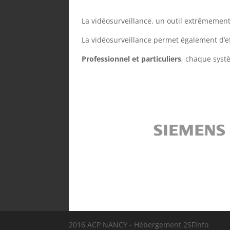
La vidéosurveillance, un outil extrêmement
La vidéosurveillance permet également d’ef
Professionnel et particuliers
, chaque syst
2016 ACP NANCY - Hébergement 2SFInfo